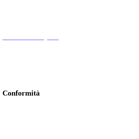
PTOF
MIM
Indire
Ufficio Scolastico Regionale
Scuola in Chiaro
PNSD
Scuola Futura
Note legali
Conformità
Privacy Policy
Dichiarazione di Accessibilità
Note legali