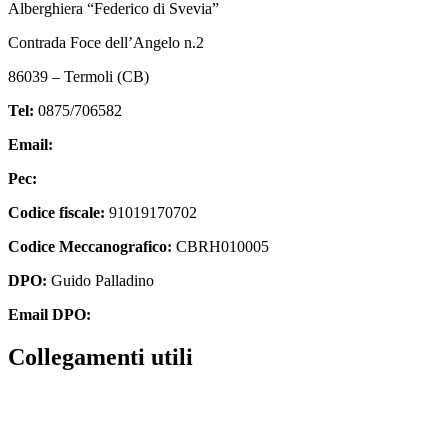
Alberghiera “Federico di Svevia”
Contrada Foce dell’Angelo n.2
86039 – Termoli (CB)
Tel:
0875/706582
Email:
cbrh010005@istruzione.it
Pec:
cbrh010005@pec.istruzione.it
Codice fiscale:
91019170702
Codice Meccanografico:
CBRH010005
DPO:
Guido Palladino
Email DPO:
guido.palladino.dpo@gmail.com
Collegamenti utili
Contatti
PagoPa