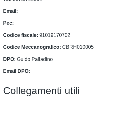
Email:
cbrh010005@istruzione.it
Pec:
cbrh010005@pec.istruzione.it
Codice fiscale:
91019170702
Codice Meccanografico:
CBRH010005
DPO:
Guido Palladino
Email DPO:
guido.palladino.dpo@gmail.com
Collegamenti utili
Contatti
PagoPa
PTOF