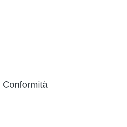
MIM
Indire
Ufficio Scolastico Regionale
Scuola in Chiaro
PNSD
Scuola Futura
Note legali
Conformità
Privacy Policy
Dichiarazione di Accessibilità
Note legali