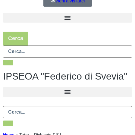
Vieni a visitarci
Cerca
IPSEOA "Federico di Svevia"
Home
»
Tutor – Richiesta F.S.L.