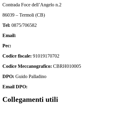
Contrada Foce dell’Angelo n.2
86039 – Termoli (CB)
Tel:
0875/706582
Email:
cbrh010005@istruzione.it
Pec:
cbrh010005@pec.istruzione.it
Codice fiscale:
91019170702
Codice Meccanografico:
CBRH010005
DPO:
Guido Palladino
Email DPO:
guido.palladino.dpo@gmail.com
Collegamenti utili
Contatti
PagoPa
PTOF