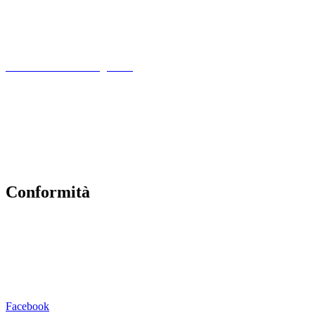
MIM
Indire
Ufficio Scolastico Regionale
Scuola in Chiaro
PNSD
Scuola Futura
Note legali
Conformità
Privacy Policy
Dichiarazione di Accessibilità
Note legali
Facebook