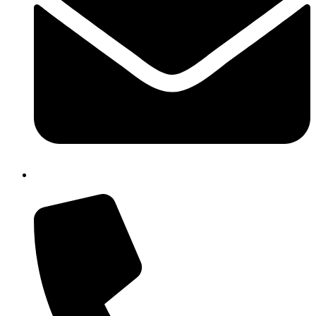
cbrh010005@istruzione.it