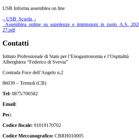
USB Informa assemblea on line
– USB_Scuola_-
_Assemblea_online_su_supplenze_e_immissioni_in_ruolo_A.S._202
27.pdf
Contatti
Istituto Professionale di Stato per l’Enogastronomia e l’Ospitalità
Alberghiera “Federico di Svevia”
Contrada Foce dell’Angelo n.2
86039 – Termoli (CB)
Tel:
0875/706582
Email:
cbrh010005@istruzione.it
Pec:
cbrh010005@pec.istruzione.it
Codice fiscale:
91019170702
Codice Meccanografico:
CBRH010005