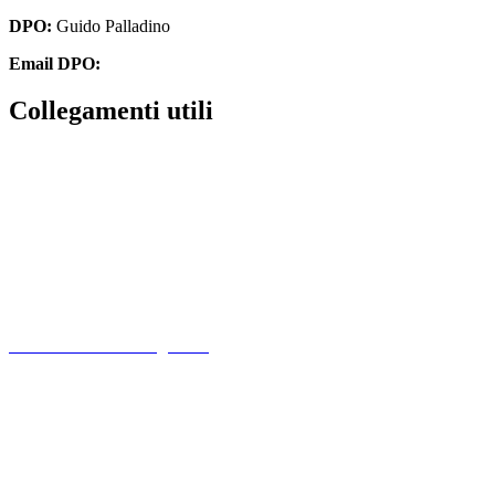
DPO:
Guido Palladino
Email DPO:
guido.palladino.dpo@gmail.com
Collegamenti utili
Contatti
PagoPa
PTOF
MIM
Indire
Ufficio Scolastico Regionale
Scuola in Chiaro
PNSD
Scuola Futura