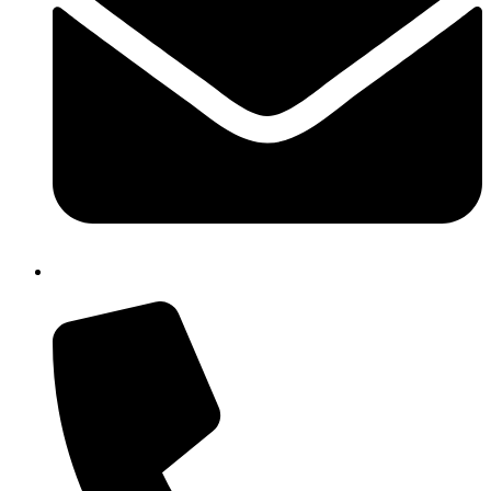
cbrh010005@istruzione.it