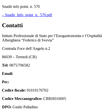
Snadir info point. n. 570
– Snadir_Info_point_n._570.pdf
Contatti
Istituto Professionale di Stato per l’Enogastronomia e l’Ospitalità
Alberghiera “Federico di Svevia”
Contrada Foce dell’Angelo n.2
86039 – Termoli (CB)
Tel:
0875/706582
Email:
cbrh010005@istruzione.it
Pec:
cbrh010005@pec.istruzione.it
Codice fiscale:
91019170702
Codice Meccanografico:
CBRH010005
DPO:
Guido Palladino