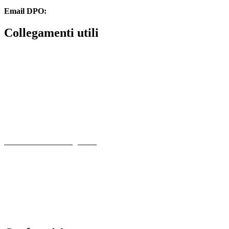
Email DPO:
guido.palladino.dpo@gmail.com
Collegamenti utili
Contatti
PagoPa
PTOF
MIM
Indire
Ufficio Scolastico Regionale
Scuola in Chiaro
PNSD
Scuola Futura
Note legali