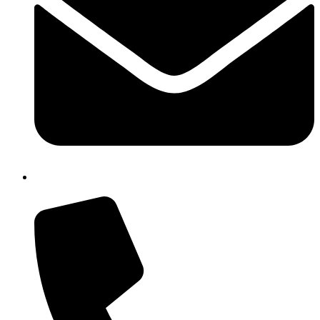
cbrh010005@istruzione.it