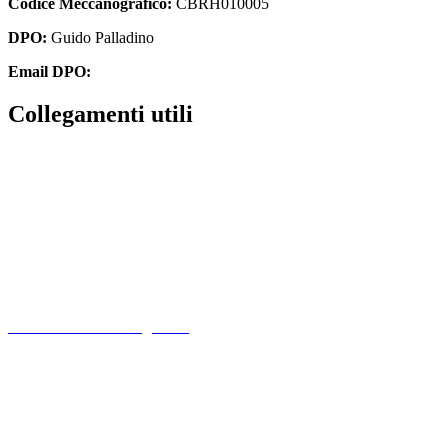
Codice Meccanografico:
CBRH010005
DPO:
Guido Palladino
Email DPO:
guido.palladino.dpo@gmail.com
Collegamenti utili
Contatti
PagoPa
PTOF
MIM
Indire
Ufficio Scolastico Regionale
Scuola in Chiaro
PNSD
Scuola Futura