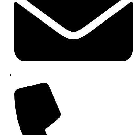
cbrh010005@istruzione.it