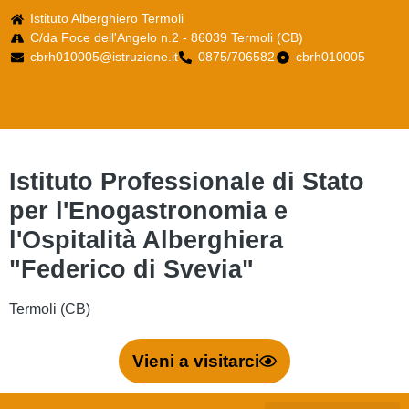
Istituto Alberghiero Termoli
C/da Foce dell'Angelo n.2 - 86039 Termoli (CB)
cbrh010005@istruzione.it
0875/706582
cbrh010005
Istituto Professionale di Stato
per l'Enogastronomia e
l'Ospitalità Alberghiera
"Federico di Svevia"
Termoli (CB)
Vieni a visitarci