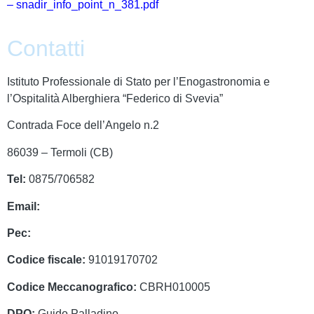
– snadir_info_point_n_381.pdf
Contatti
Istituto Professionale di Stato per l’Enogastronomia e
l’Ospitalità Alberghiera “Federico di Svevia”
Contrada Foce dell’Angelo n.2
86039 – Termoli (CB)
Tel:
0875/706582
Email:
cbrh010005@istruzione.it
Pec:
cbrh010005@pec.istruzione.it
Codice fiscale:
91019170702
Codice Meccanografico:
CBRH010005
DPO:
Guido Palladino