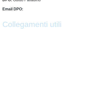
Email DPO:
guido.palladino.dpo@gmail.com
Collegamenti utili
Contatti
PagoPa
PTOF
MIM
Indire
Ufficio Scolastico Regionale
Scuola in Chiaro
PNSD