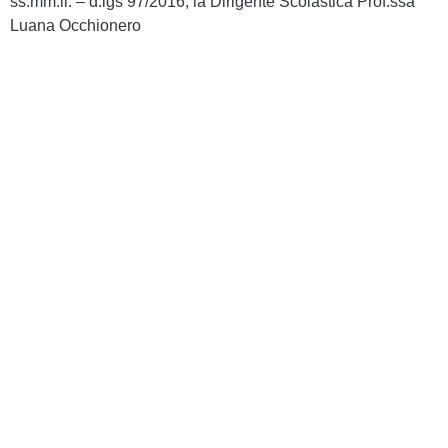
ss.mm.ii. – d.lgs 97/2016, la Dirigente Scolastica Prof.ssa
Luana Occhionero