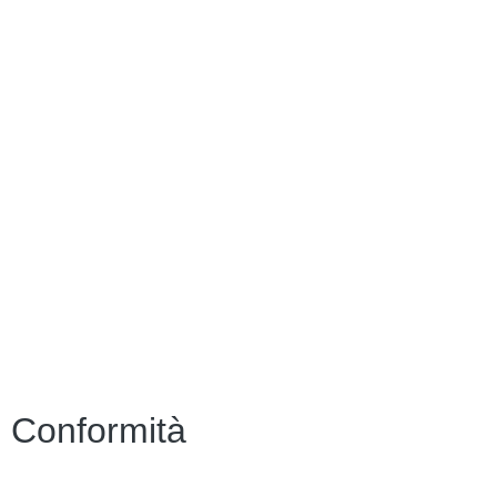
PagoPa
PTOF
MIM
Indire
Ufficio Scolastico Regionale
Scuola in Chiaro
PNSD
Scuola Futura
Note legali
Conformità
Privacy Policy