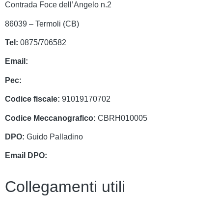
Contrada Foce dell’Angelo n.2
86039 – Termoli (CB)
Tel:
0875/706582
Email:
cbrh010005@istruzione.it
Pec:
cbrh010005@pec.istruzione.it
Codice fiscale:
91019170702
Codice Meccanografico:
CBRH010005
DPO:
Guido Palladino
Email DPO:
guido.palladino.dpo@gmail.com
Collegamenti utili
Contatti