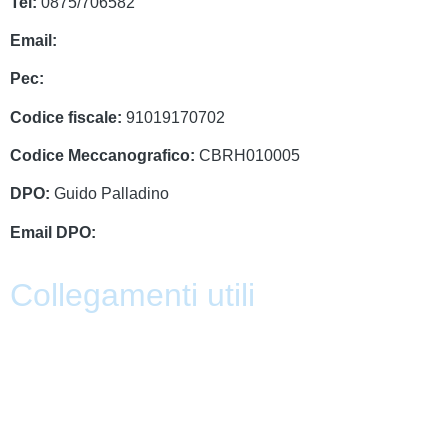
Tel:
0875/706582
Email:
cbrh010005@istruzione.it
Pec:
cbrh010005@pec.istruzione.it
Codice fiscale:
91019170702
Codice Meccanografico:
CBRH010005
DPO:
Guido Palladino
Email DPO:
guido.palladino.dpo@gmail.com
Collegamenti utili
Contatti
PagoPa
PTOF