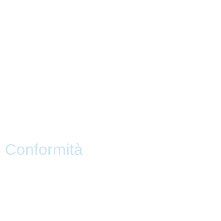
MIM
Indire
Ufficio Scolastico Regionale
Scuola in Chiaro
PNSD
Scuola Futura
Note legali
Conformità
Privacy Policy
Dichiarazione di Accessibilità
Note legali