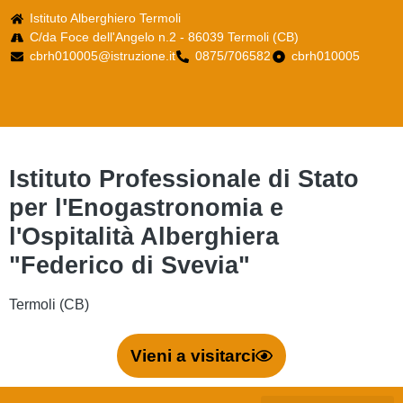
Istituto Alberghiero Termoli
C/da Foce dell'Angelo n.2 - 86039 Termoli (CB)
cbrh010005@istruzione.it
0875/706582
cbrh010005
Istituto Professionale di Stato
per l'Enogastronomia e
l'Ospitalità Alberghiera
"Federico di Svevia"
Termoli (CB)
Vieni a visitarci