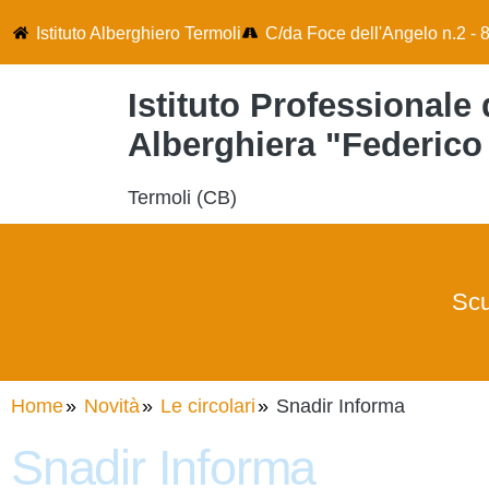
Istituto Alberghiero Termoli
C/da Foce dell'Angelo n.2 - 
Istituto Professionale 
Alberghiera "Federico
Termoli (CB)
Scu
Home
Novità
Le circolari
Snadir Informa
Snadir Informa