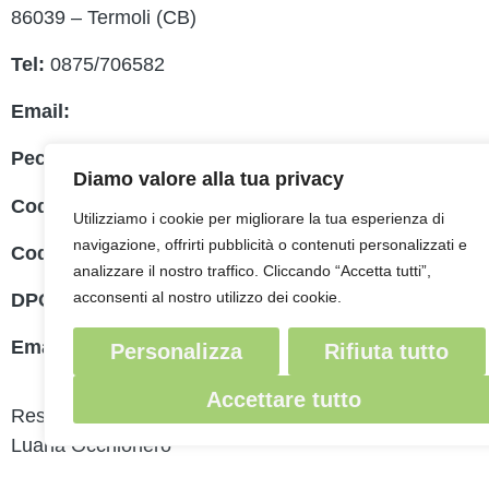
MIM
86039 – Termoli (CB)
Indire
Tel:
0875/706582
Ufficio
Email:
cbrh010005@istruzione.it
Scuola 
Pec:
cbrh010005@pec.istruzione.it
Diamo valore alla tua privacy
PNSD
Codice fiscale:
91019170702
Utilizziamo i cookie per migliorare la tua esperienza di
Scuola
navigazione, offrirti pubblicità o contenuti personalizzati e
Codice Meccanografico:
CBRH010005
analizzare il nostro traffico. Cliccando “Accetta tutti”,
Note le
acconsenti al nostro utilizzo dei cookie.
DPO:
Guido Palladino
Email DPO:
guido.palladino.dpo@gmail.com
Personalizza
Rifiuta tutto
Accettare tutto
Responsabile della trasmissione e pubblicazione di docu
Luana Occhionero