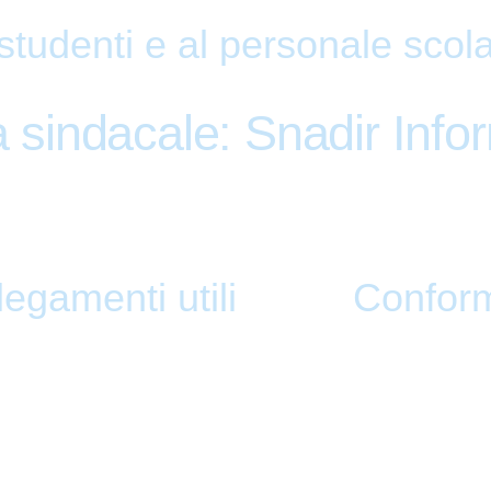
 studenti e al personale scol
a sindacale: Snadir Info
legamenti utili
Conform
i
Privacy Policy
a
Dichiarazione di
Note legali