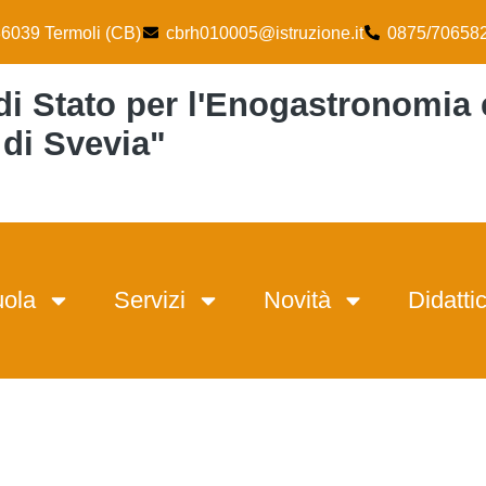
86039 Termoli (CB)
cbrh010005@istruzione.it
0875/70658
di Stato per l'Enogastronomia e
 di Svevia"
ola
Servizi
Novità
Didatti