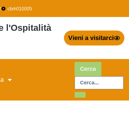
2
cbrh010005
 l'Ospitalità
Vieni a visitarci
Cerca
ca