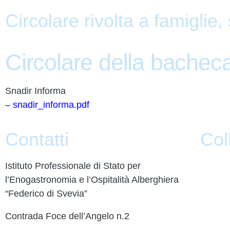
Circolare rivolta a famiglie,
Circolare della bachec
Snadir Informa
– snadir_informa.pdf
Contatti
Col
Istituto Professionale di Stato per
Contatt
l’Enogastronomia e l’Ospitalità Alberghiera
PagoP
“Federico di Svevia”
PTOF
Contrada Foce dell’Angelo n.2