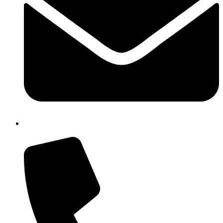
cbrh010005@istruzione.it