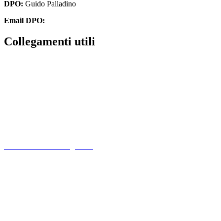
DPO:
Guido Palladino
Email DPO:
guido.palladino.dpo@gmail.com
Collegamenti utili
Contatti
PagoPa
PTOF
MIM
Indire
Ufficio Scolastico Regionale
Scuola in Chiaro
PNSD
Scuola Futura
Note legali