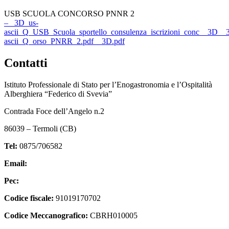
USB SCUOLA CONCORSO PNNR 2
– _3D_us-
ascii_Q_USB_Scuola_sportello_consulenza_iscrizioni_conc__3D__
ascii_Q_orso_PNRR_2.pdf__3D.pdf
Contatti
Istituto Professionale di Stato per l’Enogastronomia e l’Ospitalità
Alberghiera “Federico di Svevia”
Contrada Foce dell’Angelo n.2
86039 – Termoli (CB)
Tel:
0875/706582
Email:
cbrh010005@istruzione.it
Pec:
cbrh010005@pec.istruzione.it
Codice fiscale:
91019170702
Codice Meccanografico:
CBRH010005