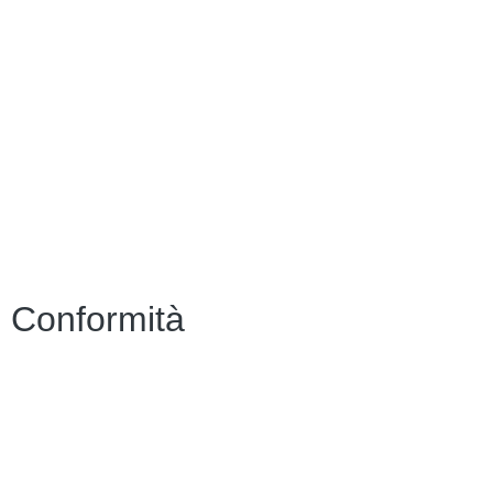
Indire
Ufficio Scolastico Regionale
Scuola in Chiaro
PNSD
Scuola Futura
Note legali
Conformità
Privacy Policy
Dichiarazione di Accessibilità
Note legali