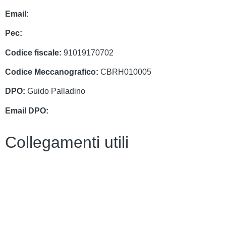
Email:
cbrh010005@istruzione.it
Pec:
cbrh010005@pec.istruzione.it
Codice fiscale:
91019170702
Codice Meccanografico:
CBRH010005
DPO:
Guido Palladino
Email DPO:
guido.palladino.dpo@gmail.com
Collegamenti utili
Contatti
PagoPa
PTOF
MIM