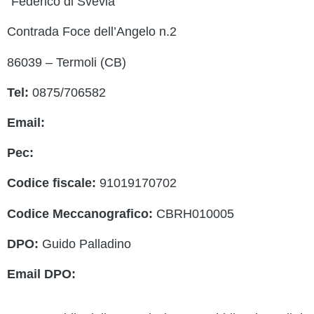
“Federico di Svevia”
PTOF
Contrada Foce dell’Angelo n.2
MIM
86039 – Termoli (CB)
Indire
Tel:
0875/706582
Ufficio
Email:
cbrh010005@istruzione.it
Scuola 
Pec:
cbrh010005@pec.istruzione.it
PNSD
Codice fiscale:
91019170702
Scuola
Codice Meccanografico:
CBRH010005
Note le
DPO:
Guido Palladino
Email DPO:
guido.palladino.dpo@gmail.com