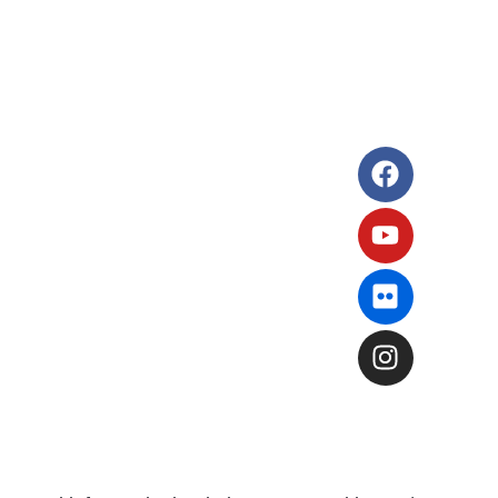
Note legali
 Scolastico Regionale
in Chiaro
 Futura
gali