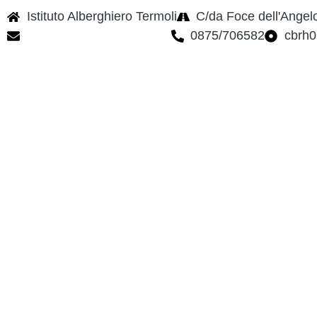
Istituto Alberghiero Termoli
C/da Foce dell'Angel
cbrh010005@istruzione.it
0875/706582
cbrh