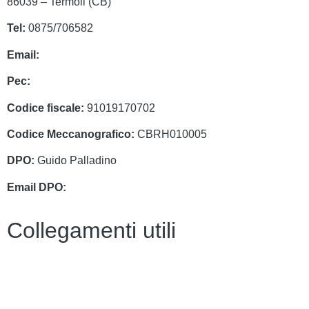
86039 – Termoli (CB)
Tel:
0875/706582
Email:
cbrh010005@istruzione.it
Pec:
cbrh010005@pec.istruzione.it
Codice fiscale:
91019170702
Codice Meccanografico:
CBRH010005
DPO:
Guido Palladino
Email DPO:
guido.palladino.dpo@gmail.com
Collegamenti utili
Contatti
PagoPa