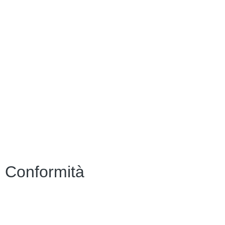
PTOF
MIM
Indire
Ufficio Scolastico Regionale
Scuola in Chiaro
PNSD
Scuola Futura
Note legali
Conformità
Privacy Policy
Dichiarazione di Accessibilità