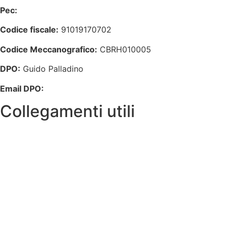
Pec:
cbrh010005@pec.istruzione.it
Codice fiscale:
91019170702
Codice Meccanografico:
CBRH010005
DPO:
Guido Palladino
Email DPO:
guido.palladino.dpo@gmail.com
Collegamenti utili
Contatti
PagoPa
PTOF
MIM
Indire