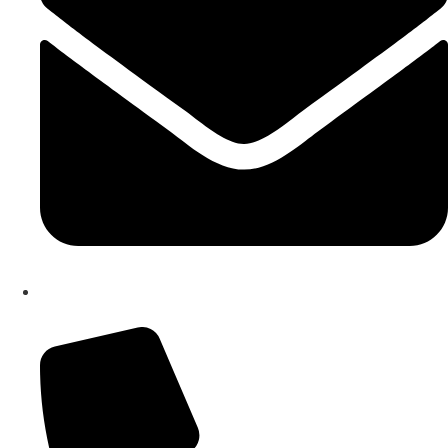
cbrh010005@istruzione.it