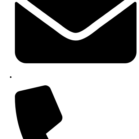
cbrh010005@istruzione.it