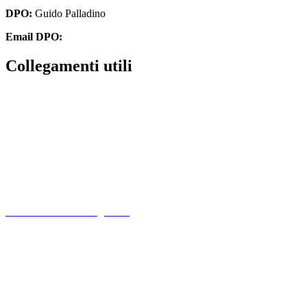
DPO:
Guido Palladino
Email DPO:
guido.palladino.dpo@gmail.com
Collegamenti utili
Contatti
PagoPa
PTOF
MIM
Indire
Ufficio Scolastico Regionale
Scuola in Chiaro
PNSD
Scuola Futura
Note legali