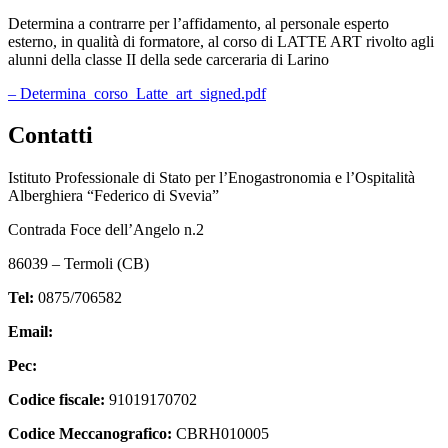
Determina a contrarre per l’affidamento, al personale esperto
esterno, in qualità di formatore, al corso di LATTE ART rivolto agli
alunni della classe II della sede carceraria di Larino
– Determina_corso_Latte_art_signed.pdf
Contatti
Istituto Professionale di Stato per l’Enogastronomia e l’Ospitalità
Alberghiera “Federico di Svevia”
Contrada Foce dell’Angelo n.2
86039 – Termoli (CB)
Tel:
0875/706582
Email:
cbrh010005@istruzione.it
Pec:
cbrh010005@pec.istruzione.it
Codice fiscale:
91019170702
Codice Meccanografico:
CBRH010005