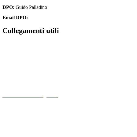
DPO:
Guido Palladino
Email DPO:
guido.palladino.dpo@gmail.com
Collegamenti utili
Contatti
PagoPa
PTOF
MIM
Indire
Ufficio Scolastico Regionale
Scuola in Chiaro
PNSD
Scuola Futura