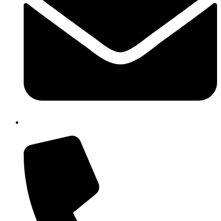
cbrh010005@istruzione.it