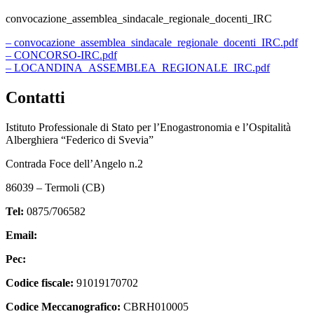
convocazione_assemblea_sindacale_regionale_docenti_IRC
– convocazione_assemblea_sindacale_regionale_docenti_IRC.pdf
– CONCORSO-IRC.pdf
– LOCANDINA_ASSEMBLEA_REGIONALE_IRC.pdf
Contatti
Istituto Professionale di Stato per l’Enogastronomia e l’Ospitalità
Alberghiera “Federico di Svevia”
Contrada Foce dell’Angelo n.2
86039 – Termoli (CB)
Tel:
0875/706582
Email:
cbrh010005@istruzione.it
Pec:
cbrh010005@pec.istruzione.it
Codice fiscale:
91019170702
Codice Meccanografico:
CBRH010005