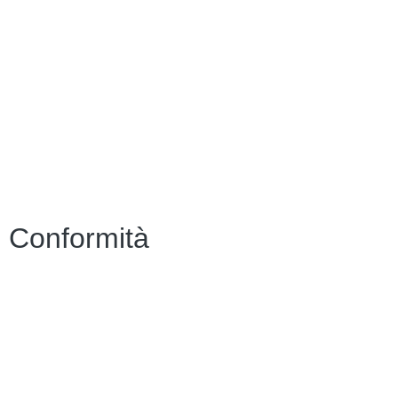
Indire
Ufficio Scolastico Regionale
Scuola in Chiaro
PNSD
Scuola Futura
Note legali
Conformità
Privacy Policy
Dichiarazione di Accessibilità
Note legali