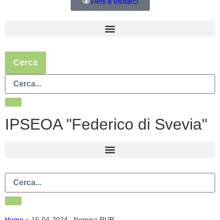
Vieni a visitarci
Cerca
IPSEOA "Federico di Svevia"
Home
»
15-04-2024_ Nomina RUP