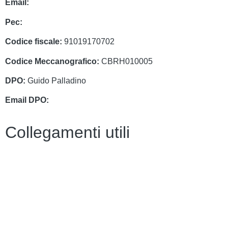
Email:
cbrh010005@istruzione.it
Pec:
cbrh010005@pec.istruzione.it
Codice fiscale:
91019170702
Codice Meccanografico:
CBRH010005
DPO:
Guido Palladino
Email DPO:
guido.palladino.dpo@gmail.com
Collegamenti utili
Contatti
PagoPa
PTOF
MIM