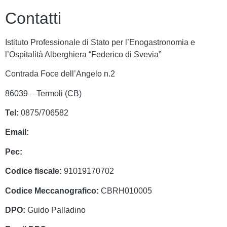
Contatti
Istituto Professionale di Stato per l’Enogastronomia e
l’Ospitalità Alberghiera “Federico di Svevia”
Contrada Foce dell’Angelo n.2
86039 – Termoli (CB)
Tel:
0875/706582
Email:
cbrh010005@istruzione.it
Pec:
cbrh010005@pec.istruzione.it
Codice fiscale:
91019170702
Codice Meccanografico:
CBRH010005
DPO:
Guido Palladino