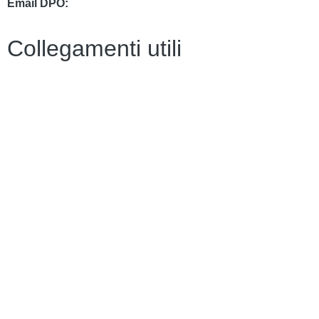
Email DPO:
guido.palladino.dpo@gmail.com
Collegamenti utili
Contatti
PagoPa
PTOF
MIM
Indire
Ufficio Scolastico Regionale
Scuola in Chiaro
PNSD
Scuola Futura