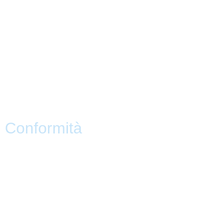
Indire
Ufficio Scolastico Regionale
Scuola in Chiaro
PNSD
Scuola Futura
Note legali
Conformità
Privacy Policy
Dichiarazione di Accessibilità
Note legali