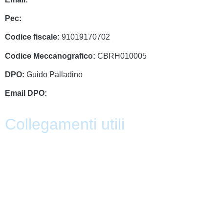
Pec:
cbrh010005@pec.istruzione.it
Codice fiscale:
91019170702
Codice Meccanografico:
CBRH010005
DPO:
Guido Palladino
Email DPO:
guido.palladino.dpo@gmail.com
Collegamenti utili
Contatti
PagoPa
PTOF
MIM