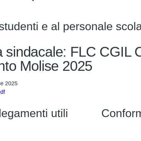
 studenti e al personale scol
ca sindacale: FLC CGIL
to Molise 2025
se 2025
df
legamenti utili
Conform
i
Privacy Policy