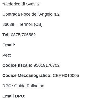
PagoP
“Federico di Svevia”
PTOF
Contrada Foce dell’Angelo n.2
MIM
86039 – Termoli (CB)
Indire
Tel:
0875/706582
Ufficio
Email:
cbrh010005@istruzione.it
Scuola 
Pec:
cbrh010005@pec.istruzione.it
PNSD
Codice fiscale:
91019170702
Scuola
Codice Meccanografico:
CBRH010005
Note le
DPO:
Guido Palladino
Email DPO:
guido.palladino.dpo@gmail.com