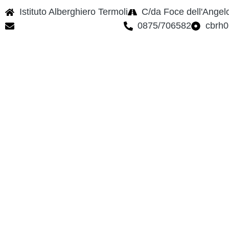
Istituto Alberghiero Termoli
C/da Foce dell'Angel
cbrh010005@istruzione.it
0875/706582
cbrh