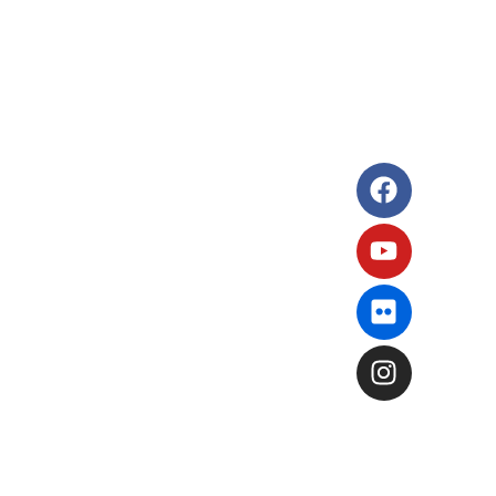
a
Dichiarazione di
Note legali
 Scolastico Regionale
in Chiaro
 Futura
gali