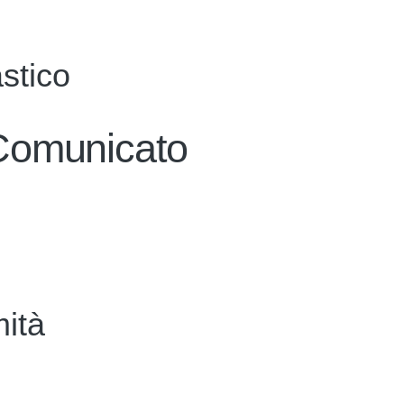
astico
 Comunicato
ità