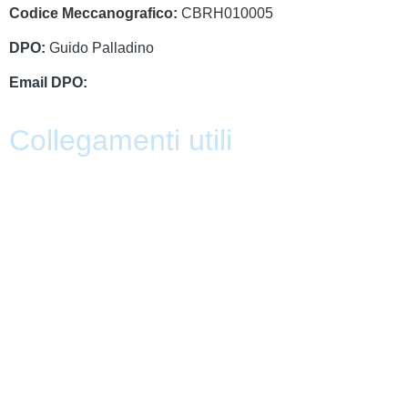
Codice Meccanografico:
CBRH010005
DPO:
Guido Palladino
Email DPO:
guido.palladino.dpo@gmail.com
Collegamenti utili
Contatti
PagoPa
PTOF
MIM
Indire
Ufficio Scolastico Regionale
Scuola in Chiaro