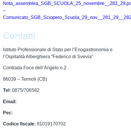
Nota_assemblea_SGB_SCUOLA_25_novembre__281_29.pd
–
Comunicato_SGB_Sciopero_Scuola_29_nov__281_29__282
Contatti
Istituto Professionale di Stato per l’Enogastronomia e
l’Ospitalità Alberghiera “Federico di Svevia”
Contrada Foce dell’Angelo n.2
86039 – Termoli (CB)
Tel:
0875/706582
Email:
cbrh010005@istruzione.it
Pec:
cbrh010005@pec.istruzione.it
Codice fiscale:
91019170702