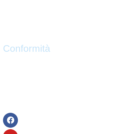
PNSD
Scuola Futura
Note legali
Conformità
Privacy Policy
Dichiarazione di Accessibilità
Note legali