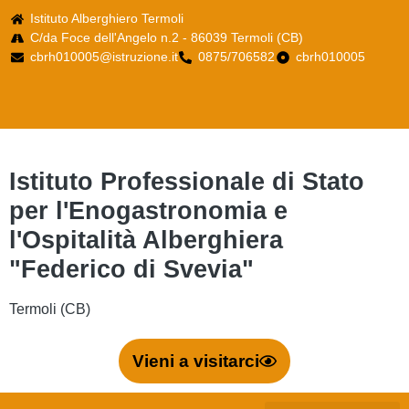
Istituto Alberghiero Termoli
C/da Foce dell'Angelo n.2 - 86039 Termoli (CB)
cbrh010005@istruzione.it
0875/706582
cbrh010005
Istituto Professionale di Stato
per l'Enogastronomia e
l'Ospitalità Alberghiera
"Federico di Svevia"
Termoli (CB)
Vieni a visitarci