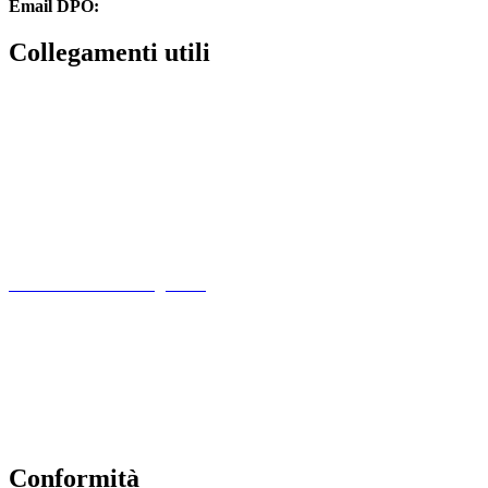
Email DPO:
guido.palladino.dpo@gmail.com
Collegamenti utili
Contatti
PagoPa
PTOF
MIM
Indire
Ufficio Scolastico Regionale
Scuola in Chiaro
PNSD
Scuola Futura
Note legali
Conformità