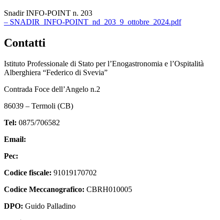
Snadir INFO-POINT n. 203
– SNADIR_INFO-POINT_nd_203_9_ottobre_2024.pdf
Contatti
Istituto Professionale di Stato per l’Enogastronomia e l’Ospitalità
Alberghiera “Federico di Svevia”
Contrada Foce dell’Angelo n.2
86039 – Termoli (CB)
Tel:
0875/706582
Email:
cbrh010005@istruzione.it
Pec:
cbrh010005@pec.istruzione.it
Codice fiscale:
91019170702
Codice Meccanografico:
CBRH010005
DPO:
Guido Palladino