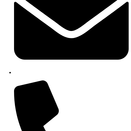
cbrh010005@istruzione.it