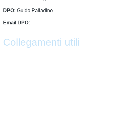
DPO:
Guido Palladino
Email DPO:
guido.palladino.dpo@gmail.com
Collegamenti utili
Contatti
PagoPa
PTOF
MIM
Indire
Ufficio Scolastico Regionale
Scuola in Chiaro