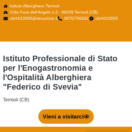
Istituto Alberghiero Termoli
C/da Foce dell'Angelo n.2 - 86039 Termoli (CB)
cbrh010005@istruzione.it
0875/706582
cbrh010005
Istituto Professionale di Stato
per l'Enogastronomia e
l'Ospitalità Alberghiera
"Federico di Svevia"
Termoli (CB)
Vieni a visitarci