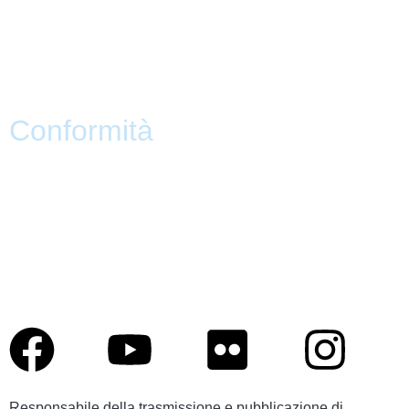
PNSD
Scuola Futura
Note legali
Conformità
Privacy Policy
Dichiarazione di Accessibilità
Note legali
Responsabile della trasmissione e pubblicazione di