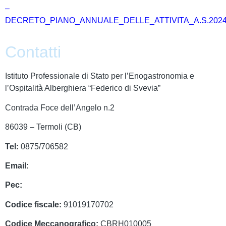
–
DECRETO_PIANO_ANNUALE_DELLE_ATTIVITA_A.S.2024_
Contatti
Istituto Professionale di Stato per l’Enogastronomia e
l’Ospitalità Alberghiera “Federico di Svevia”
Contrada Foce dell’Angelo n.2
86039 – Termoli (CB)
Tel:
0875/706582
Email:
cbrh010005@istruzione.it
Pec:
cbrh010005@pec.istruzione.it
Codice fiscale:
91019170702
Codice Meccanografico:
CBRH010005